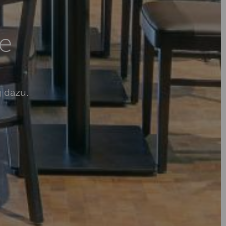
e
 dazu.