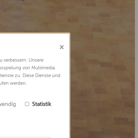
×
u verbessern. Unsere
Ausspielung von Multimedia.
ienste zu. Diese Dienste und
rufen werden.
wendig
Statistik